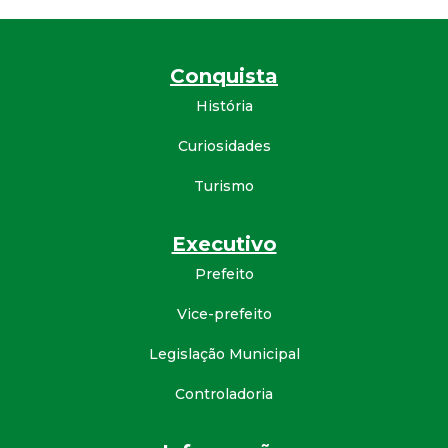
a
M
Conquista
u
História
n
Curiosidades
i
Turismo
c
Executivo
Prefeito
i
Vice-prefeito
p
Legislação Municipal
a
Controladoria
l