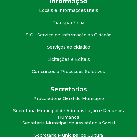
Informação
d
Locais e informações úteis
e
Transparência
SIC - Serviço de Informação ao Cidadão
C
Serviços ao cidadão
o
Licitações e Editais
n
Concursos e Processos Seletivos
q
Secretarias
u
Procuradoria Geral do Município
i
Secretaria Municipal de Administração e Recursos
Humanos
Secretaria Municipal de Assistência Social
s
Secretaria Municipal de Cultura