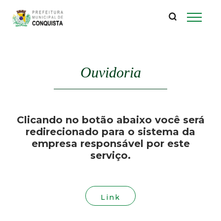
P
Pular
para
r
o
conteúdo
e
principal
Ouvidoria
f
e
Clicando no botão abaixo você será
i
redirecionado para o sistema da
empresa responsável por este
t
serviço.
u
r
Link