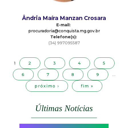
d
Ândria Maíra Manzan Crosara
e
E-mail:
procuradoria@conquista.mg.gov.br
C
Telefone(s):
(34) 997095587
o
P
á
n
g
1
2
3
4
5
i
6
7
8
9
…
q
n
a
próximo ›
fim »
u
s
i
Últimas Notícias
s