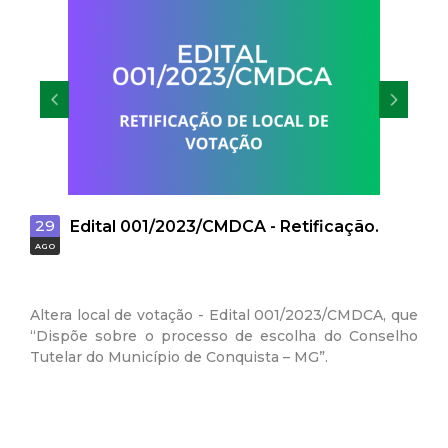
t
a
M
G
29
28
Edital 001/2023/CMDCA - Retificação.
AGO
AGO
Altera local de votação - Edital 001/2023/CMDCA, que
“Dispõe sobre o processo de escolha do Conselho
Tutelar do Município de Conquista – MG”.