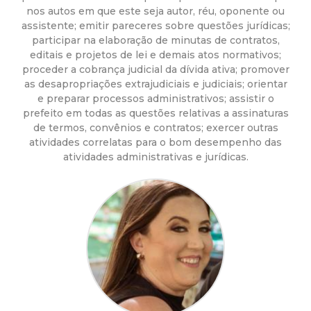
a
nos autos em que este seja autor, réu, oponente ou
assistente; emitir pareceres sobre questões jurídicas;
M
participar na elaboração de minutas de contratos,
editais e projetos de lei e demais atos normativos;
u
proceder a cobrança judicial da dívida ativa; promover
as desapropriações extrajudiciais e judiciais; orientar
n
e preparar processos administrativos; assistir o
prefeito em todas as questões relativas a assinaturas
i
de termos, convênios e contratos; exercer outras
atividades correlatas para o bom desempenho das
atividades administrativas e jurídicas.
c
i
p
a
l