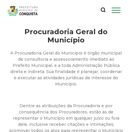
P
Pular
para
r
o
conteúdo
Procuradoria Geral do
e
principal
Município
f
A Procuradoria Geral do Município é órgão municipal
e
de consultoria e assessoramento imediato ao
Prefeito Municipal, e a toda Administração Pública
direta e indireta. Sua finalidade é planejar, coordenar
i
e executar as atividades jurídicas de interesse do
Município.
t
u
Dentre as atribuições da Procuradoria e por
consequência dos Procuradores, estão as de
r
representar o Município em qualquer juízo ou fora
dele, inclusive receber citações e intimações;
promover todos os atos para representar o Município