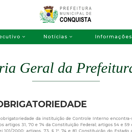
Pular
para
o
P
conteúdo
ecutivo
Notícias
Informaçõe
principal
r
e
ria Geral da Prefeitur
f
e
i
OBRIGATORIEDADE
t
 obrigatoriedade da instituição de Controle Interno encontra-
os artigos 31, 70 e 74 da Constituição Federal; artigos 54 e 59 
u
ei 101/2000; artigos. 73, § 1º, 74 e 81 Constituição do Estado 