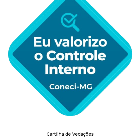
i
s
t
a
M
G
Cartilha de Vedações