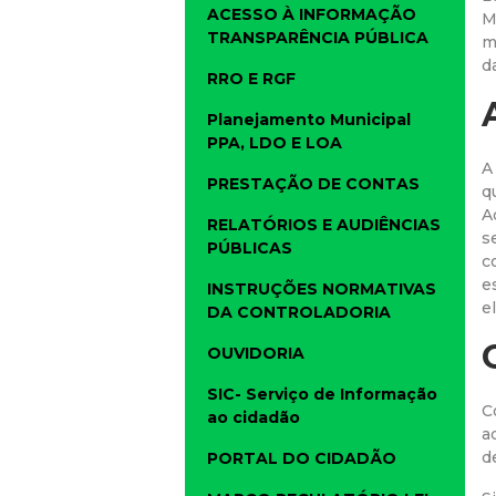
ACESSO À INFORMAÇÃO
M
TRANSPARÊNCIA PÚBLICA
m
d
RRO E RGF
Planejamento Municipal
PPA, LDO E LOA
A
PRESTAÇÃO DE CONTAS
q
A
RELATÓRIOS E AUDIÊNCIAS
s
PÚBLICAS
c
e
INSTRUÇÕES NORMATIVAS
e
DA CONTROLADORIA
OUVIDORIA
SIC- Serviço de Informação
C
ao cidadão
a
d
PORTAL DO CIDADÃO