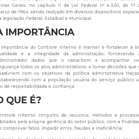
inas Gerais; no capítulo II da Lei Federal nº 4.320, de 17 
r
arço de 1964, sendo realçado em diversos dispositivos espars
a legislação Federal, Estadual e Municipal.
a
A IMPORTÂNCIA
M
 importância do Controle Interno é manter e fortalecer a b
u
ualidade e a integridade da administração, fornecendo 
dministrador dados que o capacitem a acompanhar c
egurança todos os atos administrativos, a tomar decisões que 
n
oadunem com os objetivos da política administrativa traçad
stabelecendo com a população usuária do serviço público 
i
lo de respeitabilidade e confiança.
c
O QUE É?
i
ontrole Interno: conjunto de recursos, métodos e process
dotados pela própria gerência do setor público, com a finalida
p
e comprovar fatos, impedir erros, fraudes e ineficiência;