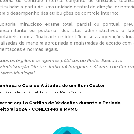
istema de Controle Interno: conjunto de unidades técnica
a
rticuladas a partir de uma unidade central de direção, orientad
ara o desempenho das atribuições de controle interno;
l
uditoria: minucioso exame total, parcial ou pontual, prévi
oncomitante ou posterior dos atos administrativos e fat
d
ontábeis, com a finalidade de identificar se as operações for
ealizadas de maneira apropriada e registradas de acordo com 
e
rientações e normas legais.
C
odos os órgãos e os agentes públicos do Poder Executivo
Administração Direta e Indireta) integram o Sistema de Contro
nterno Municipal
o
onheça o Guia de Atitudes de um Bom Gestor
n
nte Controladoria Geral do Estado de Minas Gerais
cesse aqui a Cartilha de Vedações durante o Período
q
leitoral 2024 - CONECI-MG e MPMG
u