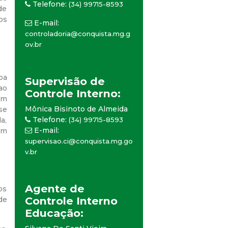
Telefone:
(34) 99715-8593
de
os
E-mail:
controladoria@conquista.mg.g
ov.br
oa
Supervisão de
ao
Controle Interno:
om
Mônica Bisinoto de Almeida
se
Telefone:
a,
(34) 99715-8593
E-mail:
um
supervisao.ci@conquista.mg.go
v.br
Agente de
os
Controle Interno
de
Educação: