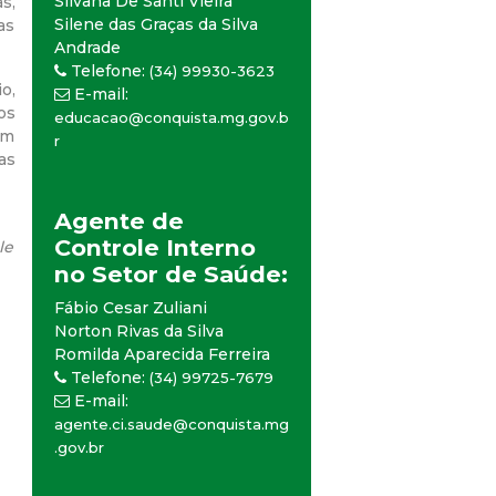
Silvana De Santi Vieira
s,
Silene das Graças da Silva
as
Andrade
Telefone:
(34) 99930-3623
o,
E-mail:
os
educacao@conquista.mg.gov.b
am
r
as
Agente de
Controle Interno
le
no Setor de Saúde:
Fábio Cesar Zuliani
Norton Rivas da Silva
Romilda Aparecida Ferreira
Telefone:
(34) 99725-7679
E-mail:
agente.ci.saude@conquista.mg
.gov.br