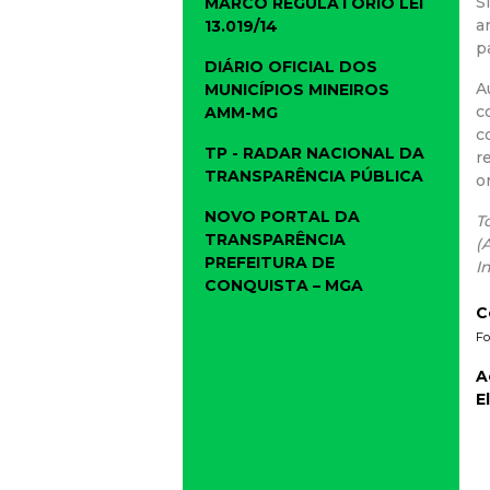
S
MARCO REGULATÓRIO LEI
a
13.019/14
p
DIÁRIO OFICIAL DOS
A
MUNICÍPIOS MINEIROS
c
AMM-MG
c
TP - RADAR NACIONAL DA
r
TRANSPARÊNCIA PÚBLICA
o
NOVO PORTAL DA
T
TRANSPARÊNCIA
(
PREFEITURA DE
I
CONQUISTA – MGA
C
Fo
A
E