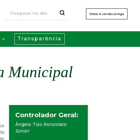
Voltar à versão antiga
Transparência
s
a Municipal
Controlador Geral:
Ângelo Tizo Roncolato
se
Júnior
da
de