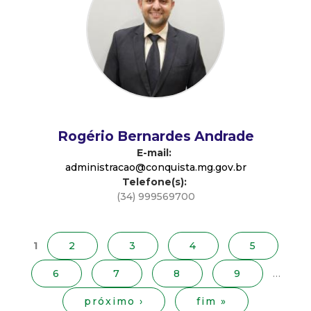
d
e
C
o
Rogério Bernardes Andrade
n
E-mail:
administracao@conquista.mg.gov.br
Telefone(s):
q
(34) 999569700
P
u
á
g
1
2
3
4
5
i
i
6
7
8
9
…
n
s
a
próximo ›
fim »