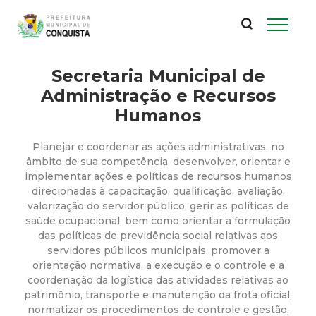
P
Pular
para
r
o
conteúdo
Secretaria Municipal de
e
principal
Administração e Recursos
f
Humanos
e
Planejar e coordenar as ações administrativas, no
âmbito de sua competência, desenvolver, orientar e
i
implementar ações e políticas de recursos humanos
direcionadas à capacitação, qualificação, avaliação,
valorização do servidor público, gerir as políticas de
t
saúde ocupacional, bem como orientar a formulação
das políticas de previdência social relativas aos
u
servidores públicos municipais, promover a
orientação normativa, a execução e o controle e a
r
coordenação da logística das atividades relativas ao
patrimônio, transporte e manutenção da frota oficial,
normatizar os procedimentos de controle e gestão,