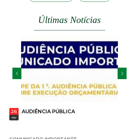
s
t
a
Últimas Notícias
M
G
26
AUDIÊNCIA PÚBLICA
FEV