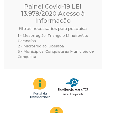
a
Painel Covid-19 LEI
M
13.979/2020 Acesso à
Informação
u
Filtros necessários para pesquisa
n
1 - Mesorregião: Triangulo Mineiro/Alto
Paranaíba
2 - Microrregião: Uberaba
i
3 - Municípios: Conquista ao Município de
Conquista
c
i
p
a
l