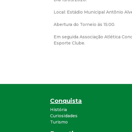
Local: Estádio Municipal Antônio Alve
Abertura do Torneio ás 15:00.
Em seguida Associação Atlética Con
Esporte Clube.
Conquista
História
Curiosidades
Turismo