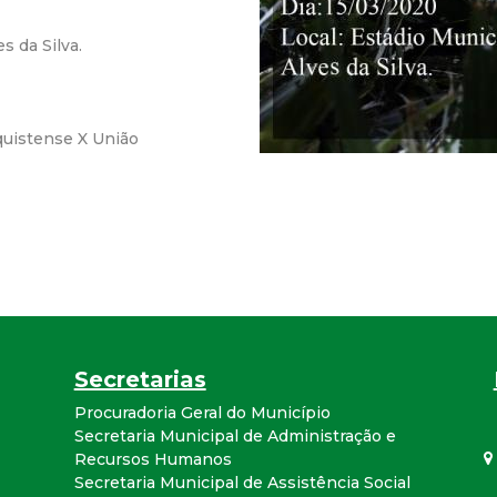
r
s da Silva.
a
M
quistense X União
u
n
i
c
Secretarias
i
Procuradoria Geral do Município
Secretaria Municipal de Administração e
p
Recursos Humanos
Secretaria Municipal de Assistência Social