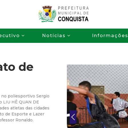
Pular
para
o
P
conteúdo
ecutivo
Notícias
Informaçõe
principal
r
e
to de
f
e
i
 no poliesportivo Sergio
to LIU HÊ QUAN DE
t
des atletas das cidades
to de Esporte e Lazer
ofessor Ronaldo.
u