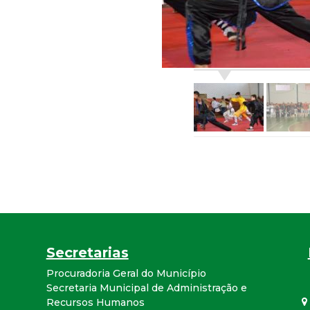
r
a
M
u
n
i
c
i
Secretarias
Procuradoria Geral do Município
p
Secretaria Municipal de Administração e
Recursos Humanos