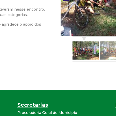
r
stiveram nesse encontro,
uas categorias.
a
e agradece o apoio dos
M
u
n
i
c
i
Secretarias
p
Procuradoria Geral do Município