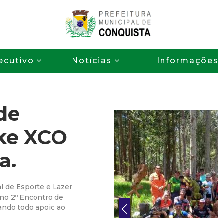
Pular
para
o
P
conteúdo
ecutivo
Notícias
Informaçõe
principal
r
e
de
f
ke XCO
e
a.
i
t
 de Esporte e Lazer
no 2º Encontro de
u
ando todo apoio ao