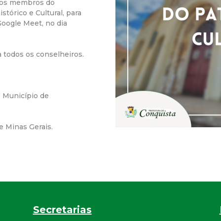
a os membros do
r
tórico e Cultural, para
Google Meet, no dia
a
a todos os conselheiros.
M
u
o Município de
n
e Minas Gerais.
i
c
i
p
Secretarias