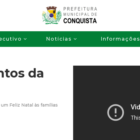
Pular
para
o
P
conteúdo
ecutivo
Notícias
Informaçõe
principal
r
e
tos da
f
e
i
 um Feliz Natal às famílias
t
u