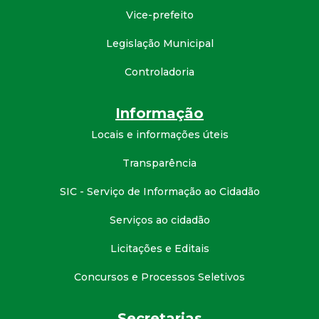
Vice-prefeito
d
Legislação Municipal
e
Controladoria
C
Informação
o
Locais e informações úteis
n
Transparência
q
SIC - Serviço de Informação ao Cidadão
Serviços ao cidadão
u
Licitações e Editais
i
Concursos e Processos Seletivos
s
Secretarias