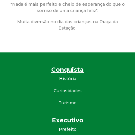
a
"Nada é mais perfeito e cheio de esperança do que o
sorriso de uma criança feliz".
M
Muita diversão no dia das crianças na Praça da
u
Estação.
n
i
Conquista
c
História
i
Curiosidades
p
Turismo
a
Executivo
l
Prefeito