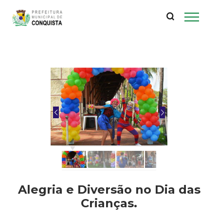
P
Pular
para
r
o
conteúdo
e
principal
f
e
i
t
u
Alegria e Diversão no Dia das
r
Crianças.