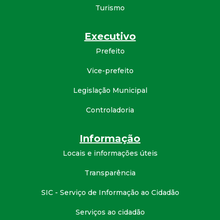
Turismo
d
Executivo
e
Prefeito
C
Vice-prefeito
o
Legislação Municipal
n
Controladoria
q
Informação
Locais e informações úteis
u
Transparência
i
SIC - Serviço de Informação ao Cidadão
s
Serviços ao cidadão