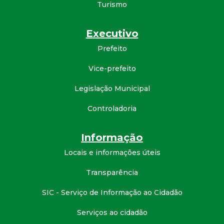
Turismo
d
Executivo
e
Prefeito
C
Vice-prefeito
o
Legislação Municipal
n
Controladoria
q
Informação
Locais e informações úteis
u
Transparência
i
SIC - Serviço de Informação ao Cidadão
s
Serviços ao cidadão