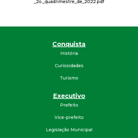
_2o._quadrimestre_de_2022.pdf
d
e
C
Conquista
o
História
Curiosidades
n
Turismo
q
Executivo
u
Prefeito
i
Vice-prefeito
s
Legislação Municipal