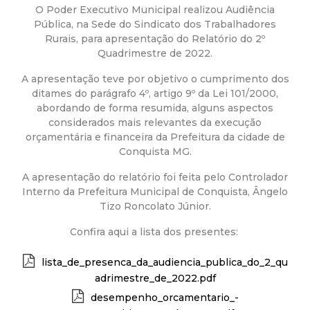
a
O Poder Executivo Municipal realizou Audiência
Pública, na Sede do Sindicato dos Trabalhadores
M
Rurais, para apresentação do Relatório do 2º
Quadrimestre de 2022.
u
A apresentação teve por objetivo o cumprimento dos
ditames do parágrafo 4º, artigo 9º da Lei 101/2000,
n
abordando de forma resumida, alguns aspectos
considerados mais relevantes da execução
i
orçamentária e financeira da Prefeitura da cidade de
Conquista MG.
c
A apresentação do relatório foi feita pelo Controlador
Interno da Prefeitura Municipal de Conquista, Ângelo
i
Tizo Roncolato Júnior.
p
Confira aqui a lista dos presentes:
a
lista_de_presenca_da_audiencia_publica_do_2_qu
adrimestre_de_2022.pdf
l
desempenho_orcamentario_-