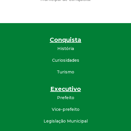
a
M
u
Conquista
n
História
i
Curiosidades
c
Turismo
i
Executivo
p
Prefeito
Vice-prefeito
a
Legislação Municipal
l