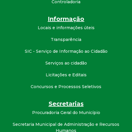
Controladoria
d
Informação
e
Locais e informações úteis
C
Transparência
o
SIC - Serviço de Informação ao Cidadão
Serviços ao cidadão
n
Licitações e Editais
q
Concursos e Processos Seletivos
u
Secretarias
i
Procuradoria Geral do Município
s
Secretaria Municipal de Administração e Recursos
Humanos