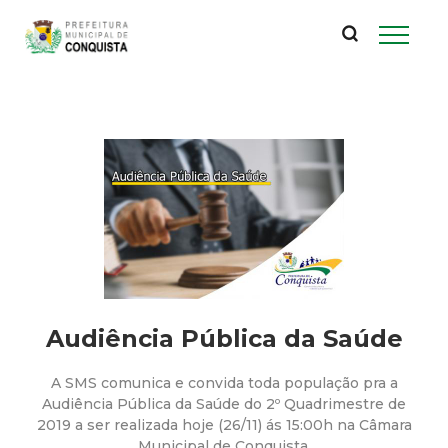
P
Pular
para
r
o
conteúdo
e
principal
f
e
i
t
Audiência Pública da Saúde
u
A SMS comunica e convida toda população pra a
r
Audiência Pública da Saúde do 2º Quadrimestre de
2019 a ser realizada hoje (26/11) ás 15:00h na Câmara
Municipal de Conquista.