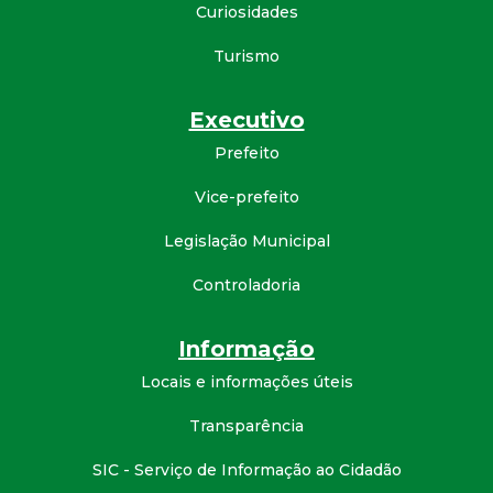
Curiosidades
d
Turismo
e
Executivo
C
Prefeito
o
Vice-prefeito
n
Legislação Municipal
Controladoria
q
u
Informação
Locais e informações úteis
i
Transparência
s
SIC - Serviço de Informação ao Cidadão