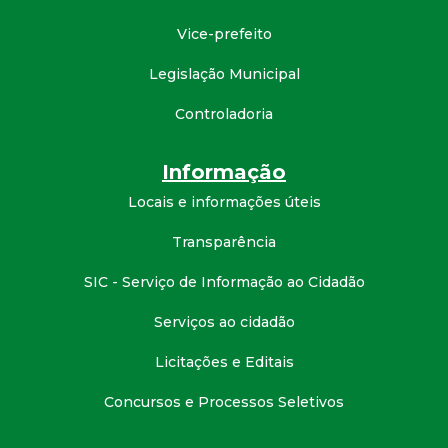
d
Vice-prefeito
e
Legislação Municipal
Controladoria
C
o
Informação
Locais e informações úteis
n
Transparência
q
SIC - Serviço de Informação ao Cidadão
u
Serviços ao cidadão
i
Licitações e Editais
Concursos e Processos Seletivos
s