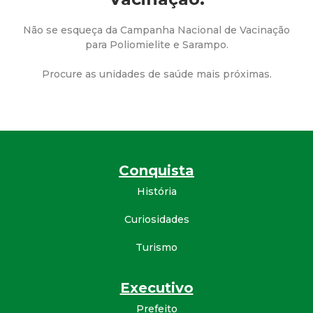
a
M
Não se esqueça da Campanha Nacional de Vacinação
para Poliomielite e Sarampo.
u
Procure as unidades de saúde mais próximas.
n
i
c
Conquista
História
i
Curiosidades
p
Turismo
a
Executivo
l
Prefeito