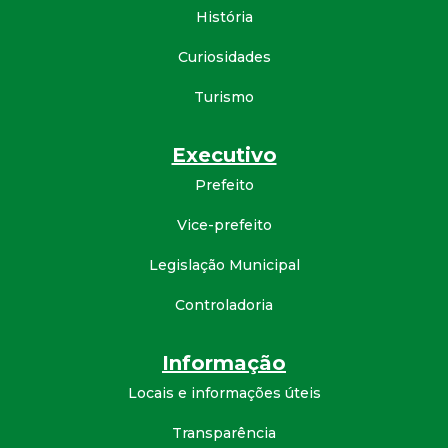
História
d
Curiosidades
e
Turismo
C
Executivo
o
Prefeito
n
Vice-prefeito
q
Legislação Municipal
Controladoria
u
Informação
i
Locais e informações úteis
s
Transparência