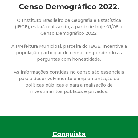
a
Censo Demográfico 2022.
M
O Instituto Brasileiro de Geografia e Estatística
(IBGE), estará realizando, a partir de hoje 01/08, o
u
Censo Demográfico 2022.
n
A Prefeitura Municipal, parceira do IBGE, incentiva a
população participar do censo, respondendo as
i
perguntas com honestidade.
c
As informações contidas no censo são essenciais
para o desenvolvimento e implementação de
políticas públicas e para a realização de
i
investimentos públicos e privados.
p
a
l
Conquista