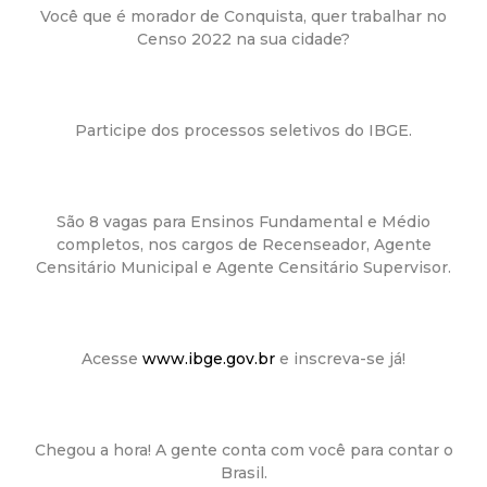
a
Você que é morador de Conquista, quer trabalhar no
Censo 2022 na sua cidade?
M
u
Participe dos processos seletivos do IBGE.
n
i
São 8 vagas para Ensinos Fundamental e Médio
completos, nos cargos de Recenseador, Agente
c
Censitário Municipal e Agente Censitário Supervisor.
i
p
Acesse
www.ibge.gov.br
e inscreva-se já!
a
Chegou a hora! A gente conta com você para contar o
l
Brasil.