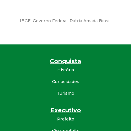
d
IBGE. Governo Federal. Pátria Amada Brasil.
e
C
o
Conquista
n
História
q
Curiosidades
u
Turismo
i
Executivo
Prefeito
s
Vice-prefeito