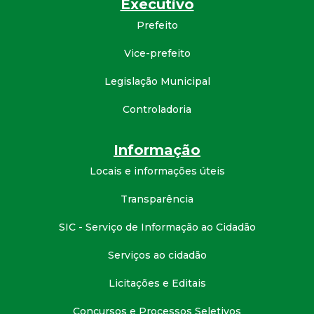
Executivo
d
Prefeito
e
Vice-prefeito
Legislação Municipal
C
Controladoria
o
Informação
n
Locais e informações úteis
q
Transparência
u
SIC - Serviço de Informação ao Cidadão
i
Serviços ao cidadão
Licitações e Editais
s
Concursos e Processos Seletivos