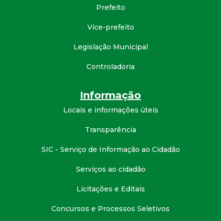
Prefeito
d
Vice-prefeito
e
Legislação Municipal
C
Controladoria
o
Informação
n
Locais e informações úteis
Transparência
q
SIC - Serviço de Informação ao Cidadão
u
Serviços ao cidadão
i
Licitações e Editais
s
Concursos e Processos Seletivos