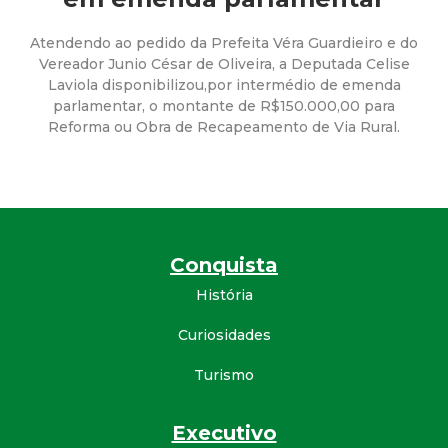
a
M
Atendendo ao pedido da Prefeita Véra Guardieiro e do
Vereador Junio César de Oliveira, a Deputada Celise
Laviola disponibilizou,por intermédio de emenda
u
parlamentar, o montante de R$150.000,00 para
Reforma ou Obra de Recapeamento de Via Rural.
n
i
c
Conquista
i
História
p
Curiosidades
Turismo
a
l
Executivo