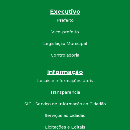
d
Executivo
Prefeito
e
Vice-prefeito
C
Legislação Municipal
o
Controladoria
n
Informação
q
Locais e informações úteis
u
Transparência
SIC - Serviço de Informação ao Cidadão
i
Serviços ao cidadão
s
Licitações e Editais