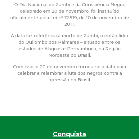
a
O Dia Nacional de Zumbi e da Consciência Negra,
celebrado em 20 de novembro, foi instituído
M
oficialmente pela Lei nº 12.519, de 10 de novembro de
2011.
u
A data faz referência à morte de Zumbi, o então líder
n
do Quilombo dos Palmares – situado entre os
estados de Alagoas e Pernambuco, na Região
Nordeste do Brasil.
i
Com isso, o 20 de novembro tornou-se a data para
c
celebrar e relembrar a luta dos negros contra a
opressão no Brasil.
i
p
a
l
Conquista