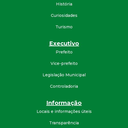
História
d
Curiosidades
e
Turismo
C
Executivo
o
Prefeito
n
Vice-prefeito
Legislação Municipal
q
Controladoria
u
Informação
i
Locais e informações úteis
s
Transparência