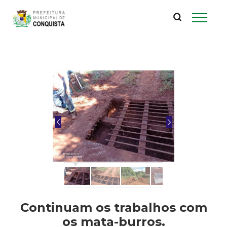
P
Pular
para
r
o
conteúdo
e
principal
f
e
i
t
u
r
Continuam os trabalhos com
os mata-burros.