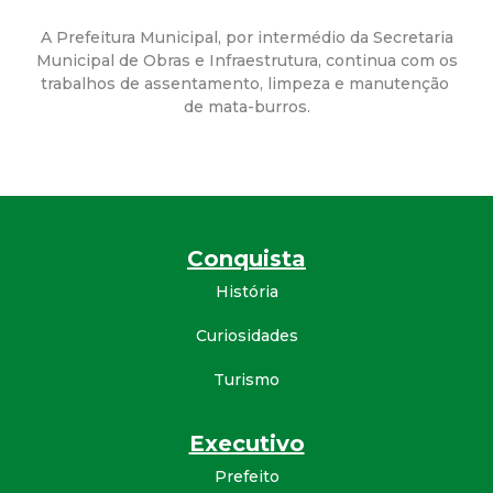
a
A Prefeitura Municipal, por intermédio da Secretaria
M
Municipal de Obras e Infraestrutura, continua com os
trabalhos de assentamento, limpeza e manutenção
u
de mata-burros.
n
i
Conquista
c
História
i
Curiosidades
p
Turismo
a
Executivo
l
Prefeito