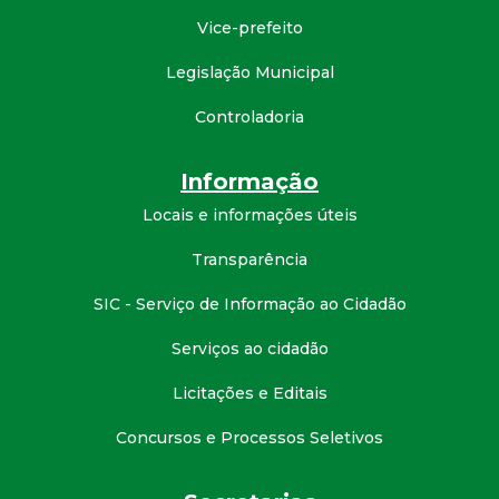
d
Vice-prefeito
Legislação Municipal
e
Controladoria
C
Informação
o
Locais e informações úteis
n
Transparência
q
SIC - Serviço de Informação ao Cidadão
u
Serviços ao cidadão
Licitações e Editais
i
Concursos e Processos Seletivos
s