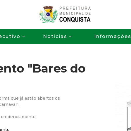
Pular
para
o
P
conteúdo
ecutivo
Notícias
Informaçõe
principal
r
e
nto "Bares do
f
e
i
forma que já estão abertos os
arnaval”.
t
e credenciamento:
u
mento