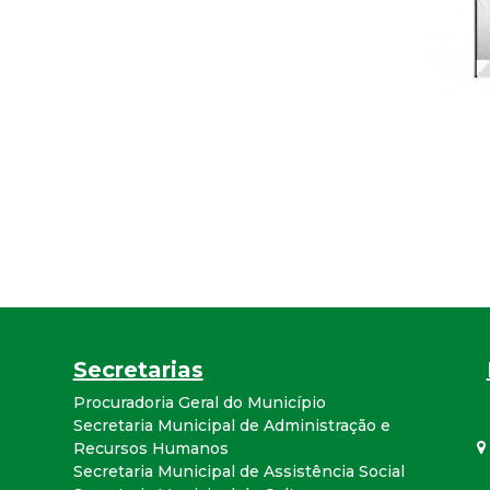
r
a
M
u
n
i
c
Secretarias
i
Procuradoria Geral do Município
Secretaria Municipal de Administração e
p
Recursos Humanos
Secretaria Municipal de Assistência Social