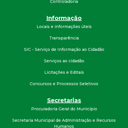
Controladoria
d
Informação
e
Locais e informações úteis
C
Transparência
o
SIC - Serviço de Informação ao Cidadão
Serviços ao cidadão
n
Licitações e Editais
q
Concursos e Processos Seletivos
u
Secretarias
i
Procuradoria Geral do Município
s
Secretaria Municipal de Administração e Recursos
Humanos