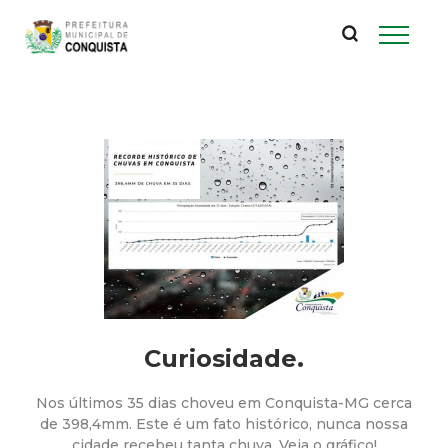
P
Pular
para
r
o
conteúdo
e
principal
f
e
i
t
u
Curiosidade.
r
Nos últimos 35 dias choveu em Conquista-MG cerca
de 398,4mm. Este é um fato histórico, nunca nossa
cidade recebeu tanta chuva. Veja o gráfico!