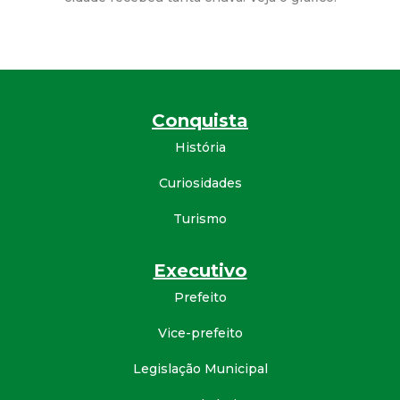
a
M
u
Conquista
n
História
i
Curiosidades
c
Turismo
i
Executivo
p
Prefeito
Vice-prefeito
a
Legislação Municipal
l