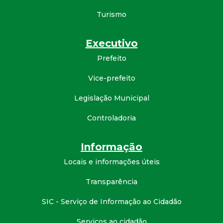
d
Turismo
e
Executivo
Prefeito
C
Vice-prefeito
o
Legislação Municipal
n
Controladoria
q
Informação
u
Locais e informações úteis
i
Transparência
SIC - Serviço de Informação ao Cidadão
s
Serviços ao cidadão