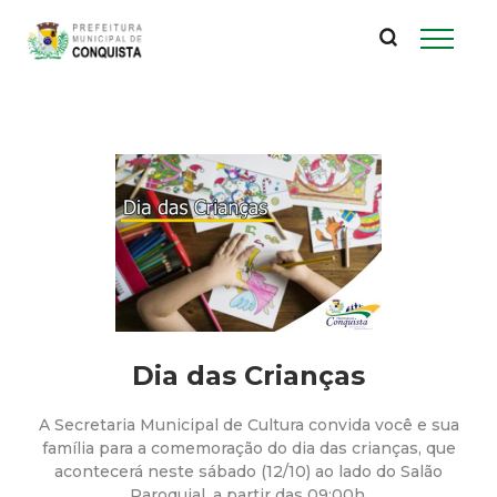
P
Pular
para
r
o
conteúdo
e
principal
f
e
i
t
Dia das Crianças
u
A Secretaria Municipal de Cultura convida você e sua
r
família para a comemoração do dia das crianças, que
acontecerá neste sábado (12/10) ao lado do Salão
Paroquial, a partir das 09:00h.