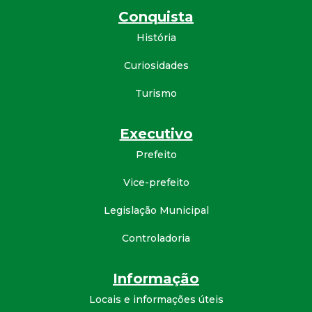
Conquista
d
História
e
Curiosidades
C
Turismo
o
Executivo
n
Prefeito
Vice-prefeito
q
Legislação Municipal
u
Controladoria
i
Informação
s
Locais e informações úteis