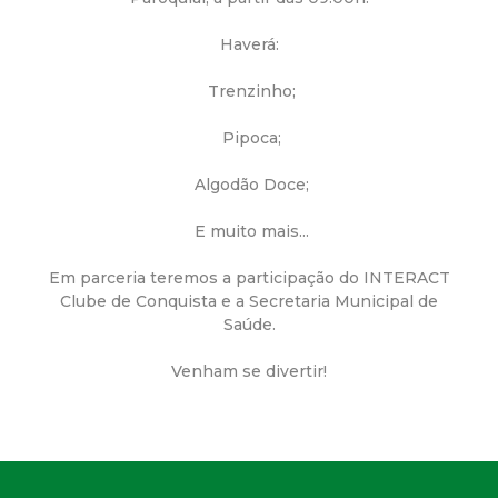
a
M
Haverá:
Trenzinho;
u
Pipoca;
n
Algodão Doce;
i
E muito mais...
c
Em parceria teremos a participação do INTERACT
Clube de Conquista e a Secretaria Municipal de
i
Saúde.
p
Venham se divertir!
a
l