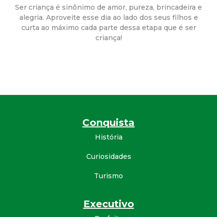
a
Ser criança é sinônimo de amor, pureza, brincadeira e
alegria. Aproveite esse dia ao lado dos seus filhos e
M
curta ao máximo cada parte dessa etapa que é ser
criança!
u
n
i
c
Conquista
i
História
Curiosidades
p
Turismo
a
Executivo
l