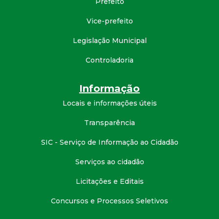
Prefeito
d
Vice-prefeito
e
Legislação Municipal
C
Controladoria
o
Informação
Locais e informações úteis
n
Transparência
q
SIC - Serviço de Informação ao Cidadão
u
Serviços ao cidadão
i
Licitações e Editais
s
Concursos e Processos Seletivos