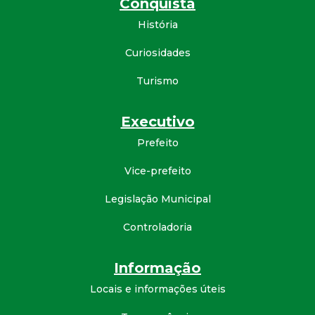
Conquista
d
História
e
Curiosidades
Turismo
C
o
Executivo
Prefeito
n
Vice-prefeito
q
Legislação Municipal
u
Controladoria
i
Informação
s
Locais e informações úteis