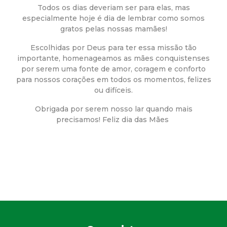
a
Todos os dias deveriam ser para elas, mas
especialmente hoje é dia de lembrar como somos
M
gratos pelas nossas mamães!
u
Escolhidas por Deus para ter essa missão tão
importante, homenageamos as mães conquistenses
n
por serem uma fonte de amor, coragem e conforto
para nossos corações em todos os momentos, felizes
ou difíceis.
i
Obrigada por serem nosso lar quando mais
c
precisamos! Feliz dia das Mães
i
p
a
l