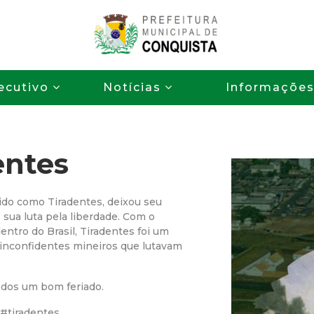
Pular
para
o
P
conteúdo
ecutivo
Notícias
Informaçõe
principal
r
e
entes
f
e
cido como Tiradentes, deixou seu
sua luta pela liberdade. Com o
i
entro do Brasil, Tiradentes foi um
inconfidentes mineiros que lutavam
t
todos um bom feriado.
u
#tiradentes