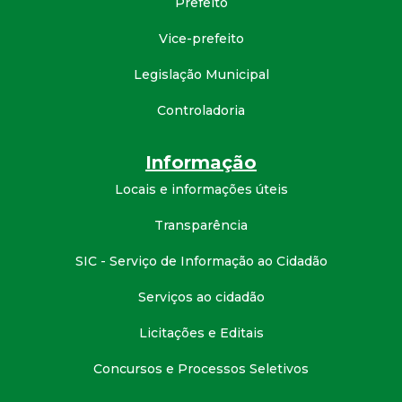
Prefeito
d
Vice-prefeito
e
Legislação Municipal
C
Controladoria
o
Informação
Locais e informações úteis
n
Transparência
q
SIC - Serviço de Informação ao Cidadão
u
Serviços ao cidadão
i
Licitações e Editais
s
Concursos e Processos Seletivos