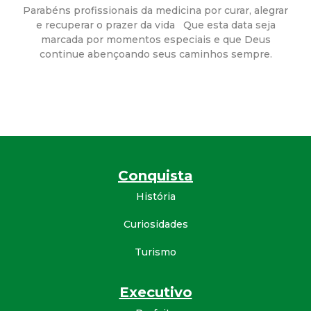
a
Parabéns profissionais da medicina por curar, alegrar
e recuperar o prazer da vida Que esta data seja
M
marcada por momentos especiais e que Deus
continue abençoando seus caminhos sempre.
u
n
i
c
Conquista
i
História
Curiosidades
p
Turismo
a
Executivo
l