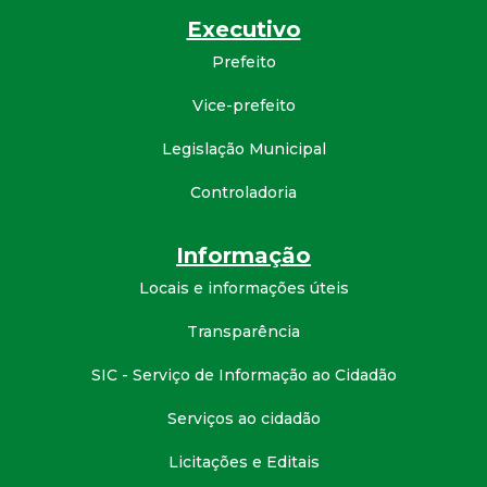
d
Executivo
Prefeito
e
Vice-prefeito
C
Legislação Municipal
o
Controladoria
n
Informação
q
Locais e informações úteis
Transparência
u
SIC - Serviço de Informação ao Cidadão
i
Serviços ao cidadão
s
Licitações e Editais