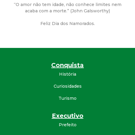
a
“O amor não tem idade, não conhece limites nem
acaba com a morte.” (John Galsworthy)
M
Feliz Dia dos Namorados.
u
n
i
Conquista
c
História
i
Curiosidades
Turismo
p
a
Executivo
Prefeito
l