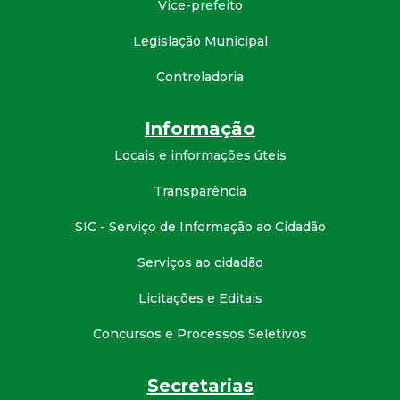
Vice-prefeito
d
Legislação Municipal
e
Controladoria
C
Informação
o
Locais e informações úteis
Transparência
n
SIC - Serviço de Informação ao Cidadão
q
Serviços ao cidadão
u
Licitações e Editais
i
Concursos e Processos Seletivos
s
Secretarias