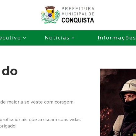
Pular
para
o
P
conteúdo
ecutivo
Notícias
Informaçõe
principal
r
e
 do
f
e
i
nde maioria se veste com coragem,
t
ofissionais que arriscam suas vidas
brigado!
u