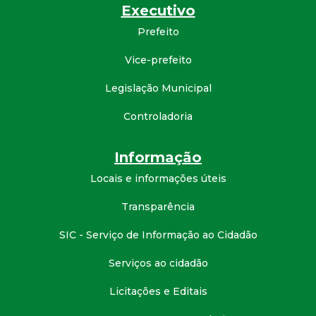
Executivo
d
Prefeito
e
Vice-prefeito
C
Legislação Municipal
Controladoria
o
n
Informação
Locais e informações úteis
q
Transparência
u
SIC - Serviço de Informação ao Cidadão
i
Serviços ao cidadão
s
Licitações e Editais