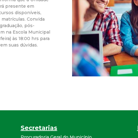
ará presente em
r
cursos disponíveis,
s matrículas. Convida
a
graduação, pós-
em na Escola Municipal
M
eira) às 18:00 hrs para
rem suas dúvidas.
u
n
i
c
i
p
Secretarias
Procuradoria Geral do Município