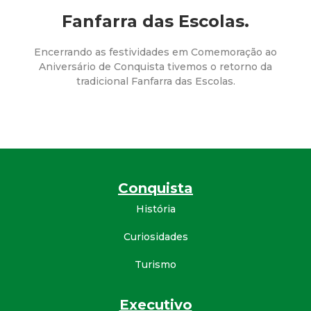
a
Fanfarra das Escolas.
M
Encerrando as festividades em Comemoração ao
u
Aniversário de Conquista tivemos o retorno da
tradicional Fanfarra das Escolas.
n
i
c
Conquista
i
História
p
Curiosidades
a
Turismo
l
Executivo