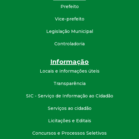
Prefeito
d
Vice-prefeito
e
Legislação Municipal
C
Controladoria
o
Informação
n
Locais e informações úteis
q
Transparência
SIC - Serviço de Informação ao Cidadão
u
Serviços ao cidadão
i
Licitações e Editais
s
Concursos e Processos Seletivos