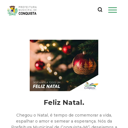
P
Pular
para
r
o
conteúdo
e
principal
f
e
i
t
u
Feliz Natal.
r
Chegou o Natal, é tempo de comemorar a vida,
espalhar o amor e semear a esperança. Nós da
Prefeitura Municipal de Conquista-MG desejamos a