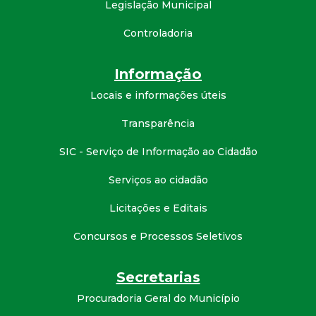
Legislação Municipal
d
Controladoria
e
Informação
C
Locais e informações úteis
o
Transparência
SIC - Serviço de Informação ao Cidadão
n
Serviços ao cidadão
q
Licitações e Editais
u
Concursos e Processos Seletivos
i
Secretarias
s
Procuradoria Geral do Município