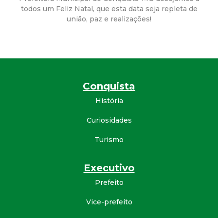
a
todos um Feliz Natal, que esta data seja repleta de
união, paz e realizações!
M
u
n
Conquista
i
História
c
Curiosidades
i
Turismo
p
Executivo
Prefeito
a
Vice-prefeito
l