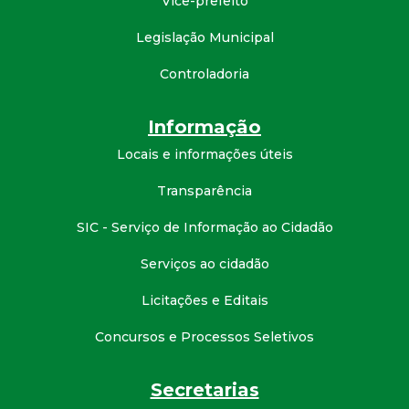
Vice-prefeito
d
Legislação Municipal
e
Controladoria
C
Informação
o
Locais e informações úteis
Transparência
n
SIC - Serviço de Informação ao Cidadão
q
Serviços ao cidadão
u
Licitações e Editais
i
Concursos e Processos Seletivos
s
Secretarias