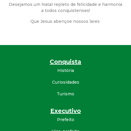
a
Desejamos um Natal repleto de felicidade e harmonia
a todos conquistenses!
M
Que Jesus abençoe nossos lares
u
n
i
Conquista
c
História
i
Curiosidades
Turismo
p
a
Executivo
Prefeito
l