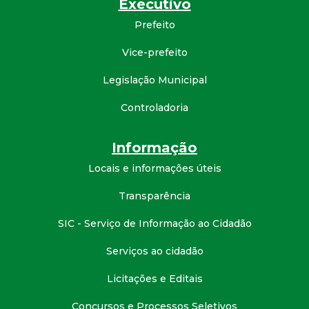
Executivo
d
Prefeito
e
Vice-prefeito
Legislação Municipal
C
Controladoria
o
Informação
n
Locais e informações úteis
q
Transparência
u
SIC - Serviço de Informação ao Cidadão
i
Serviços ao cidadão
Licitações e Editais
s
Concursos e Processos Seletivos