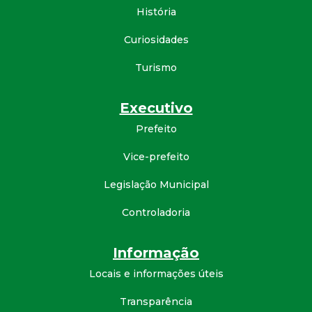
História
d
Curiosidades
e
Turismo
C
Executivo
o
Prefeito
n
Vice-prefeito
q
Legislação Municipal
Controladoria
u
Informação
i
Locais e informações úteis
s
Transparência