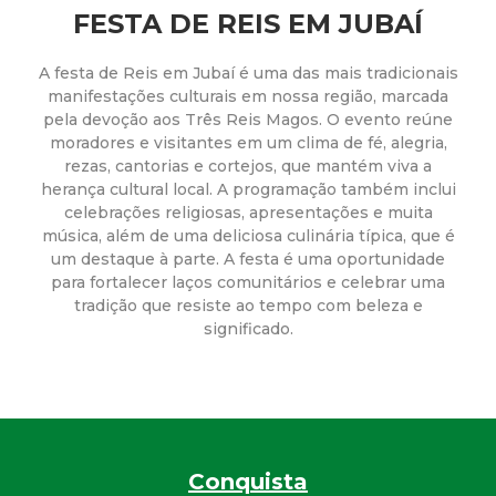
a
FESTA DE REIS EM JUBAÍ
M
A festa de Reis em Jubaí é uma das mais tradicionais
manifestações culturais em nossa região, marcada
u
pela devoção aos Três Reis Magos. O evento reúne
moradores e visitantes em um clima de fé, alegria,
n
rezas, cantorias e cortejos, que mantém viva a
herança cultural local. A programação também inclui
i
celebrações religiosas, apresentações e muita
música, além de uma deliciosa culinária típica, que é
c
um destaque à parte. A festa é uma oportunidade
para fortalecer laços comunitários e celebrar uma
tradição que resiste ao tempo com beleza e
i
significado.
p
a
l
Conquista