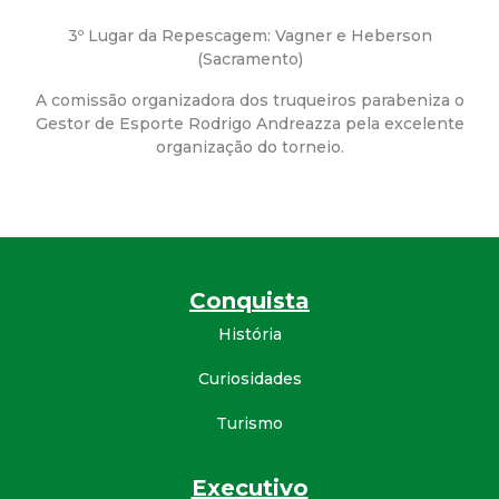
d
3º Lugar da Repescagem: Vagner e Heberson
(Sacramento)
e
A comissão organizadora dos truqueiros parabeniza o
Gestor de Esporte Rodrigo Andreazza pela excelente
C
organização do torneio.
o
n
q
Conquista
História
u
Curiosidades
i
Turismo
s
Executivo