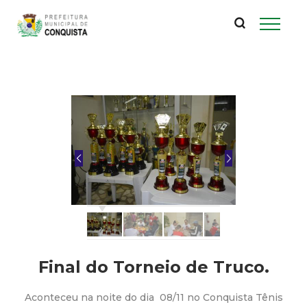
P
Pular
para
r
o
conteúdo
e
principal
f
e
i
t
u
Final do Torneio de Truco.
r
Aconteceu na noite do dia 08/11 no Conquista Tênis