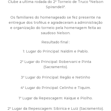
a
Clube a ultima rodada do 2º Torneio de Truco "Nelson
Spirandeli".
M
Os familiares do homenageado se fez presente na
u
entregue dos troféus e agradeceram a administração
e organização do torneio pela homenagem feita ao
saudoso Nelson.
n
Resultado final :
i
1: Lugar do Principal: Naldim e Pablo.
c
2º Lugar do Principal: Robervani e Pinta
(Sacramento).
i
3º Lugar do Principal: Regão e Netinho
p
4º Lugar do Principal: Celinho e Tiquim.
a
1º Lugar da Repescagem: Kaique e Piolho.
l
2º Lugar da Repescagem: Sibirica e Luiz (Sacramento).