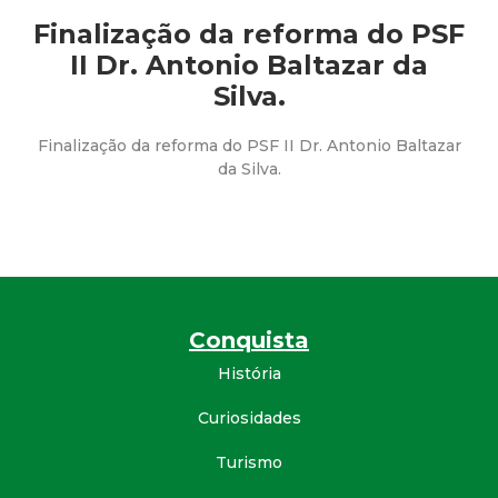
a
Finalização da reforma do PSF
M
II Dr. Antonio Baltazar da
Silva.
u
Finalização da reforma do PSF II Dr. Antonio Baltazar
n
da Silva.
i
c
i
Conquista
p
História
a
Curiosidades
Turismo
l