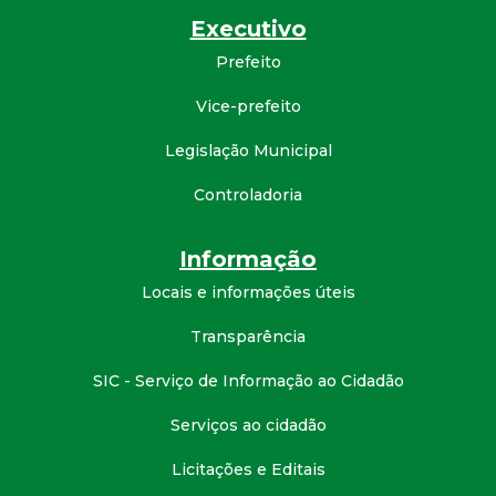
Executivo
d
Prefeito
e
Vice-prefeito
C
Legislação Municipal
o
Controladoria
n
Informação
q
Locais e informações úteis
Transparência
u
SIC - Serviço de Informação ao Cidadão
i
Serviços ao cidadão
s
Licitações e Editais