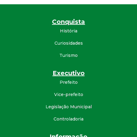
d
Conquista
e
História
C
Curiosidades
o
Turismo
n
Executivo
q
Prefeito
Vice-prefeito
u
Legislação Municipal
i
Controladoria
s
Informação