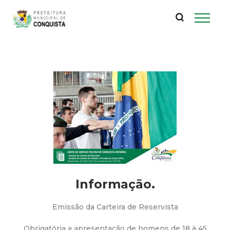
P
Pular
para
r
o
conteúdo
e
principal
f
e
i
t
u
Informação.
r
Emissão da Carteira de Reservista
Obrigatória a apresentação de homens de 18 à 45