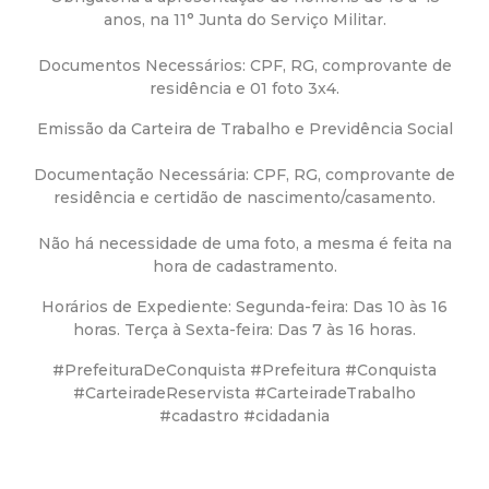
a
anos, na 11° Junta do Serviço Militar.
M
Documentos Necessários: CPF, RG, comprovante de
residência e 01 foto 3x4.
u
Emissão da Carteira de Trabalho e Previdência Social
n
Documentação Necessária: CPF, RG, comprovante de
residência e certidão de nascimento/casamento.
i
Não há necessidade de uma foto, a mesma é feita na
c
hora de cadastramento.
i
Horários de Expediente: Segunda-feira: Das 10 às 16
horas. Terça à Sexta-feira: Das 7 às 16 horas.
p
#PrefeituraDeConquista #Prefeitura #Conquista
#CarteiradeReservista #CarteiradeTrabalho
a
#cadastro #cidadania
l