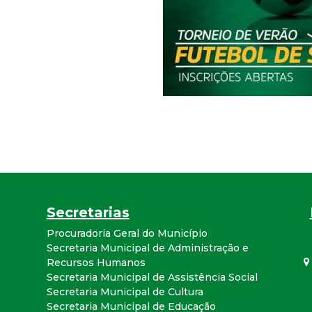
r
a
M
u
n
i
Secretarias
c
Procuradoria Geral do Município
Secretaria Municipal de Administração e
i
Recursos Humanos
Secretaria Municipal de Assistência Social
p
Secretaria Municipal de Cultura
Secretaria Municipal de Educação