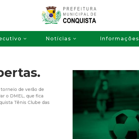
Pular
para
o
P
conteúdo
ecutivo
Notícias
Informaçõe
principal
r
e
bertas.
f
e
 torneio de verão de
rar o DMEL, que fica
i
quista Tênis Clube das
t
u