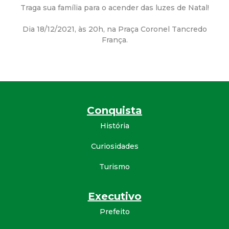
a
Traga sua família para o acender das luzes de Natal!
M
Dia 18/12/2021, às 20h, na Praça Coronel Tancredo
França.
u
n
i
Conquista
c
História
i
Curiosidades
Turismo
p
a
Executivo
Prefeito
l