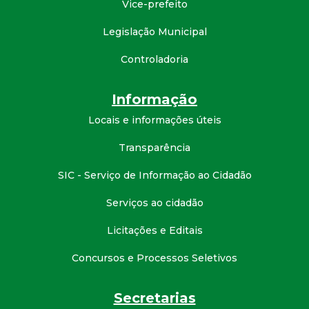
Vice-prefeito
d
Legislação Municipal
e
Controladoria
C
Informação
o
Locais e informações úteis
Transparência
n
SIC - Serviço de Informação ao Cidadão
q
Serviços ao cidadão
u
Licitações e Editais
i
Concursos e Processos Seletivos
s
Secretarias