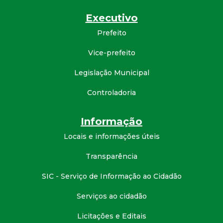
d
Executivo
Prefeito
e
Vice-prefeito
C
Legislação Municipal
o
Controladoria
n
Informação
q
Locais e informações úteis
u
Transparência
SIC - Serviço de Informação ao Cidadão
i
Serviços ao cidadão
s
Licitações e Editais