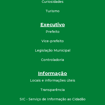
Curiosidades
d
Turismo
e
Executivo
C
Prefeito
o
Vice-prefeito
Legislação Municipal
n
Controladoria
q
Informação
u
Locais e informações úteis
i
Transparência
s
SIC - Serviço de Informação ao Cidadão