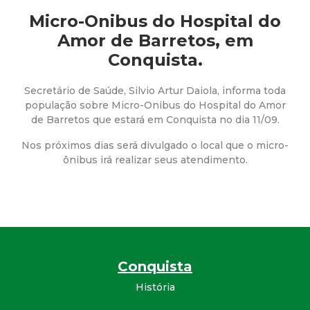
a
Micro-Onibus do Hospital do
M
Amor de Barretos, em
Conquista.
u
Secretário de Saúde, Silvio Artur Daiola, informa toda
n
população sobre Micro-Onibus do Hospital do Amor
de Barretos que estará em Conquista no dia 11/09.
i
Nos próximos dias será divulgado o local que o micro-
ônibus irá realizar seus atendimento.
c
i
p
a
Conquista
História
l