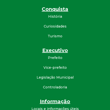
d
Conquista
História
e
Curiosidades
C
Turismo
o
Executivo
n
Prefeito
q
Vice-prefeito
u
Legislação Municipal
Controladoria
i
s
Informação
Locais e informações úteis