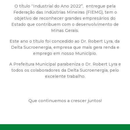
a
O título “Industrial do Ano 2022”, entregue pela
M
Federação das Indústrias Mineiras (FIEMG), tem o
objetivo de reconhecer grandes empresários do
Estado que contribuem com o desenvolvimento de
u
Minas Gerais.
n
Este ano o título foi concedido ao Dr. Robert Lyra, da
Delta Sucroenergia, empresa que mais gera renda e
i
emprego em nosso Município.
A Prefeitura Municipal parabeniza o Dr. Robert Lyra e
c
todos os colaboradores da Delta Sucroenergia, pelo
excelente trabalho.
i
p
Que continuemos a crescer juntos!
a
l